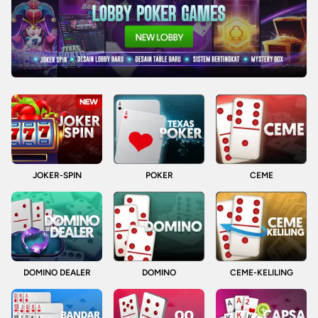
JOKER-SPIN
POKER
CEME
DOMINO DEALER
DOMINO
CEME-KELILING