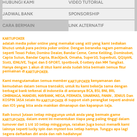
HUBUNGI KAMI
VIDEO TUTORIAL
JADWAL BANK
SPONSORSHIP
CARA BERMAIN
LINK ALTERNATIF
KARTUPOKER
adalah media poker online yang memakai uang asli yang kami sediakan
khusus untuk para pecinta poker online. Dengan beraneka ragam permainan
seperti Texas Poker, Domino Dealer, Bandar Ceme, Ceme Keliling, Dominobet,
Capsa Susun, Bandar Capsa, Blackjack, Omaha, Super10, Superbull, QQspirit,
Slots, IDNLIVE, Togel dan E-SPORT, sportbook, E-lottery dan MM Tangkas.
Hanya dengan 1 akun di situs kami anda sudah bisa bermain semua fitur
permainan di
.
KARTUPOKER
Kami mengutamakan semua member
kenyamanan dan
KARTUPOKER
kemudahan dalam semua transaksi, untuk itu kami bekerja sama dengan
berbagai bank terkenal di indonesia di antaranya BCA, BSI, BNI, BRI,
CIMBNIAGA, MANDIRI, MAYBANK, MEGA, PERMATA, SINARMAS, PANIN , JENIUS Dan
KOSPIN JASA selain itu
di support oleh perangkat seperti android
KARTUPOKER
dan IOS yang bisa anda mainkan dimanapun dan kapanpun saja.
Raih bonus jutaan setiap minggunya untuk anda yang bermain game
, dalam event ini menentukan siapa yang paling tinggi dalam
KARTUPOKER
turnover dari 1 s/d 10 setiap minggunya, rasakan juga bonus menarik kami
lainnya seperti lucky spin dan mysteri box setiap harinya. Tunggu apa lagi
segera daftarkan diri anda dan raih hadiahnya!