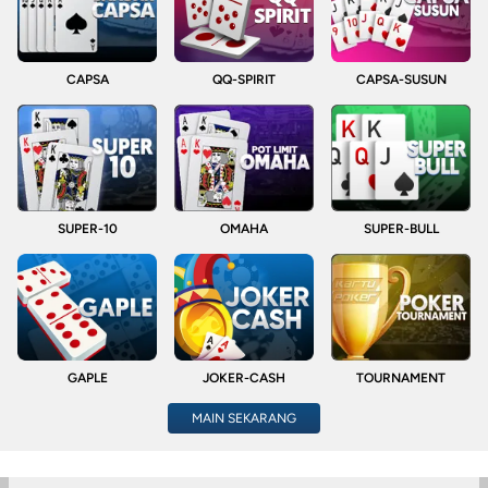
QQ-SPIRIT
CAPSA
CAPSA-SUSUN
SUPER-BULL
SUPER-10
OMAHA
GAPLE
JOKER-CASH
TOURNAMENT
MAIN SEKARANG